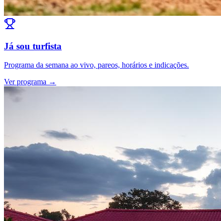
Já sou turfista
Programa da semana ao vivo, pareos, horários e indicações.
Ver programa →