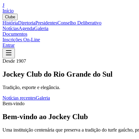
J
Início
Clube
História
Diretoria
Presidentes
Conselho Deliberativo
Notícias
Agenda
Galeria
Documentos
Inscrições On-Line
Entrar
Desde 1907
Jockey Club do Rio Grande do Sul
Tradição, esporte e elegância.
Notícias recentes
Galeria
Bem-vindo
Bem-vindo ao Jockey Club
Uma instituição centenária que preserva a tradição do turfe gaúcho,